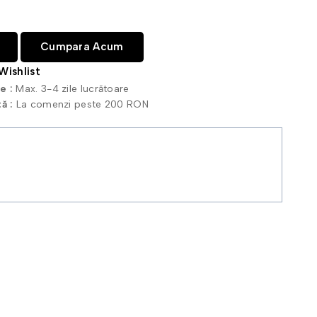
Cumpara Acum
Wishlist
re :
Max. 3-4 zile lucrătoare
tă :
La comenzi peste 200 RON