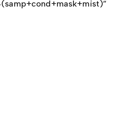
ml x4(samp+cond+mask+mist)”