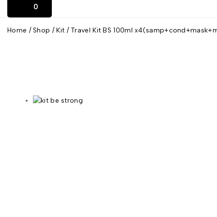
0
Home
/
Shop
/
Kit
/
Travel Kit BS 100ml x4(samp+cond+mask+m