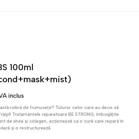
 BS 100ml
cond+mask+mist)
VA inclus
astă rutină de frumusețe? Tuturor celor care au decis să
fragil! Tratamentele reparatoare BE STRONG, îmbogățite
 unt de shea și colagen, acționează ca o cură care repară în
lară și o restructurează.