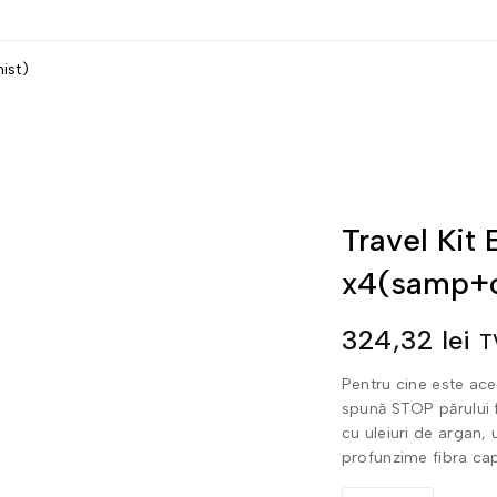
ist)
Travel Kit
x4(samp+
324,32
lei
T
Pentru cine este ace
spună STOP părului 
cu uleiuri de argan,
profunzime fibra capi