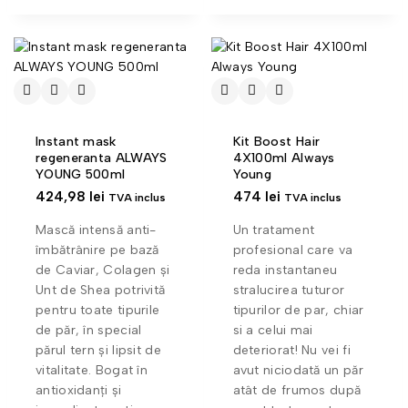
Instant mask
Kit Boost Hair
regeneranta ALWAYS
4X100ml Always
YOUNG 500ml
Young
424,98
lei
474
lei
TVA inclus
TVA inclus
Mască intensă anti-
Un tratament
îmbătrânire pe bază
profesional care va
de Caviar, Colagen și
reda instantaneu
Unt de Shea potrivită
stralucirea tuturor
pentru toate tipurile
tipurilor de par, chiar
de păr, în special
si a celui mai
părul tern și lipsit de
deteriorat! Nu vei fi
vitalitate. Bogat în
avut niciodată un păr
antioxidanți și
atât de frumos după