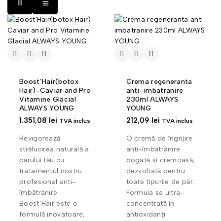
Boost’Hair(botox
Crema regeneranta
Hair)-Caviar and Pro
anti-imbatranire
Vitamine Glacial
230ml ALWAYS
ALWAYS YOUNG
YOUNG
1.351,08
lei
212,09
lei
TVA inclus
TVA inclus
Revigorează
O cremă de îngrijire
strălucirea naturală a
anti-îmbătrânire
părului tău cu
bogată și cremoasă,
tratamentul nostru
dezvoltată pentru
profesional anti-
toate tipurile de păr.
îmbătrânire.
Formula sa ultra-
Boost’Hair este o
concentrată în
formulă inovatoare,
antioxidanți