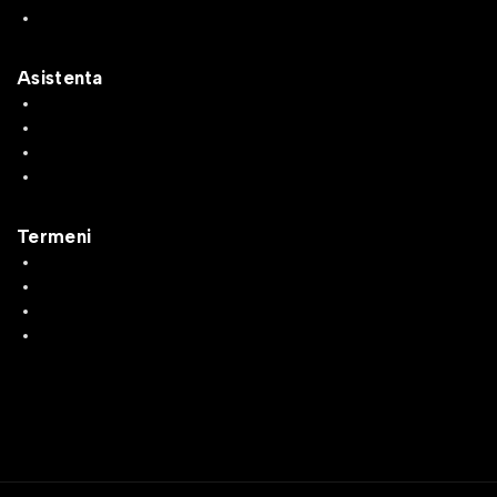
Transport si retururi
Asistenta
Intrebari frecvente
ANPC
Solutionarea litigiilor
Contactează-ne
Termeni
Despre noi
Termeni si conditii
Confidentialitate
Politică cookie-uri