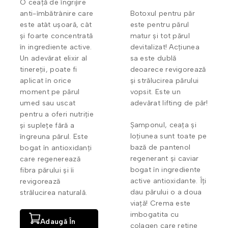
O ceață de îngrijire
anti-îmbătrânire care
Botoxul pentru păr
este atât ușoară, cât
este pentru părul
și foarte concentrată
matur și tot părul
în ingrediente active.
devitalizat! Acțiunea
Un adevărat elixir al
sa este dublă
tinereții, poate fi
deoarece revigorează
aplicat în orice
și strălucirea părului
moment pe părul
vopsit. Este un
umed sau uscat
adevărat lifting de păr!
pentru a oferi nutriție
Șamponul, ceața și
și suplețe fără a
loțiunea sunt toate pe
îngreuna părul. Este
bază de pantenol
bogat în antioxidanți
regenerant și caviar
care regenerează
bogat în ingrediente
fibra părului și îi
active antioxidante. Îți
revigorează
dau părului o a doua
strălucirea naturală.
viață! Crema este
imbogatita cu
Adaugă În
colagen care retine