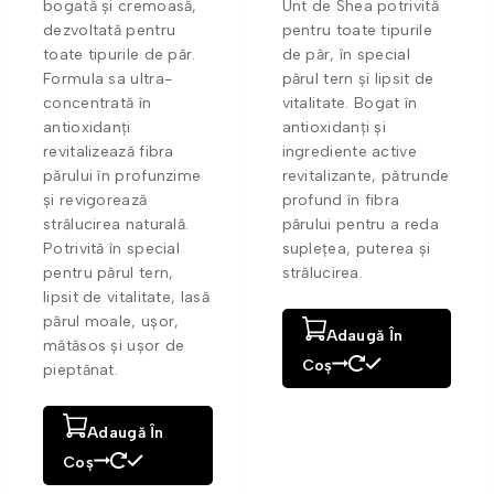
bogată și cremoasă,
Unt de Shea potrivită
dezvoltată pentru
pentru toate tipurile
toate tipurile de păr.
de păr, în special
Formula sa ultra-
părul tern și lipsit de
concentrată în
vitalitate. Bogat în
antioxidanți
antioxidanți și
revitalizează fibra
ingrediente active
părului în profunzime
revitalizante, pătrunde
și revigorează
profund în fibra
strălucirea naturală.
părului pentru a reda
Potrivită în special
suplețea, puterea și
pentru părul tern,
strălucirea.
lipsit de vitalitate, lasă
părul moale, ușor,
Adaugă În
mătăsos și ușor de
Coș
pieptănat.
Adaugă În
Coș