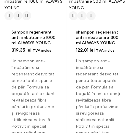
Sampon regenerant
shampon regenerant
anti imbatranire 1000
anti imbatranire 300
ml ALWAYS YOUNG
ml ALWAYS YOUNG
319,35
lei
122,01
lei
TVA inclus
TVA inclus
Un șampon anti-
Un șampon anti-
îmbătrânire și
îmbătrânire și
regenerant dezvoltat
regenerant dezvoltat
pentru toate tipurile
pentru toate tipurile
de păr. Formula sa
de păr. Formula sa
bogată în antioxidanți
bogată în antioxidanți
revitalizează fibra
revitalizează fibra
părului în profunzime
părului în profunzime
și revigorează
și revigorează
strălucirea naturală.
strălucirea naturală.
Potrivit în special
Potrivit în special
pentru părul tern,
pentru părul tern,