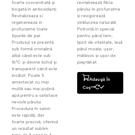
foarte concentrată și
revitalizează fibra
bogată în antioxidanți.
părului în profunzime
Revitalizeaza si
și revigorează
regenereaza in
strălucirea naturală.
profunzime toate
Potrivită în special
tipurile de par.
pentru părul tern,
Produsul se prezintă
lipsit de vitalitate, lasă
sub formă cristalină
părul moale, ușor,
albă când este sub
mătăsos și ușor de
16ºC și devine lichid și
pieptănat.
transparent când este
încălzit. Poate fi
Adaugă În
amestecat cu mai
Coș
multă sau mai puțină
apă pentru a satisface
nevoile părului.
Procedura în salon
este rapidă, dar
foarte precisă, oferind
un rezultat sublim