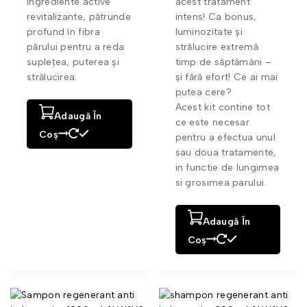
ingrediente active
acest tratament
revitalizante, pătrunde
intens! Ca bonus,
profund în fibra
luminozitate și
părului pentru a reda
strălucire extremă
suplețea, puterea și
timp de săptămâni –
strălucirea.
și fără efort! Ce ai mai
putea cere?
Acest kit contine tot
Adaugă În
ce este necesar
Coș
pentru a efectua unul
sau doua tratamente,
in functie de lungimea
si grosimea parului.
Adaugă În
Coș