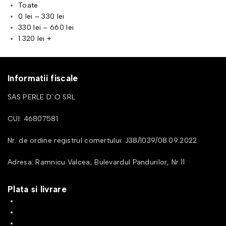
Toate
0
lei
–
330
lei
330
lei
–
660
lei
1.320
lei
+
Informatii fiscale
SAS PERLE D`O SRL
CUI: 46807581
Nr. de ordine registrul comertului: J38/1039/08.09.2022
Adresa: Ramnicu Valcea, Bulevardul Pandurilor, Nr.11
Plata si livrare
Cum cumpar
Metode de plata
Cosul meu