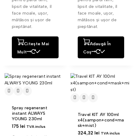
lipsit de vitalitate, îl
lipsit de vitalitate, îl
face moale, ușor,
face moale, ușor,
mătăsos și ușor de
mătăsos și ușor de
pieptănat.
pieptănat.
Citește Mai
Adaugă În
Mult
Coș
Spray regenerant
instant ALWAYS
Travel KIT AY 100ml
YOUNG 230ml
x4(sampon+cond+ma
sk+mist)
175
lei
TVA inclus
324,32
lei
TVA inclus