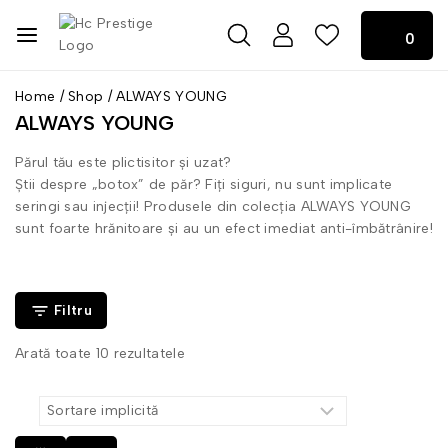
0
0
Home
/
Shop
/
ALWAYS YOUNG
ALWAYS YOUNG
Părul tău este plictisitor și uzat?
Știi despre „botox” de păr? Fiți siguri, nu sunt implicate
seringi sau injecții! Produsele din colecția ALWAYS YOUNG
sunt foarte hrănitoare și au un efect imediat anti-îmbătrânire!
Filtru
Arată toate
10
rezultatele