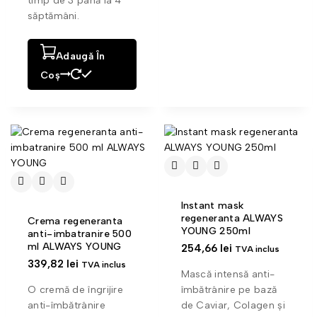
timp de 3 până la 4
săptămâni.
Adaugă În
Coș
Instant mask
regeneranta ALWAYS
Crema regeneranta
YOUNG 250ml
anti-imbatranire 500
ml ALWAYS YOUNG
254,66
lei
TVA inclus
339,82
lei
TVA inclus
Mască intensă anti-
O cremă de îngrijire
îmbătrânire pe bază
anti-îmbătrânire
de Caviar, Colagen și