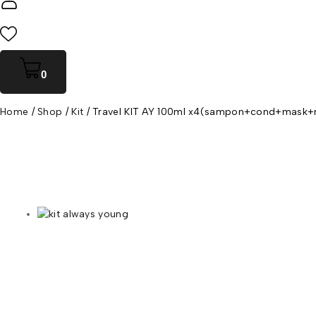
0
0
Home
/
Shop
/
Kit
/
Travel KIT AY 100ml x4(sampon+cond+mask+