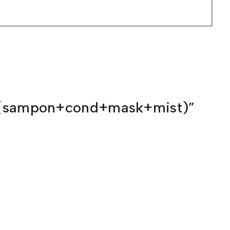
l x4(sampon+cond+mask+mist)”