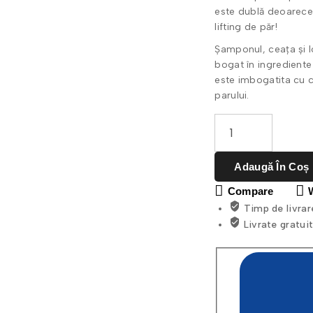
este dublă deoarece 
lifting de păr!
Șamponul, ceața și l
bogat în ingrediente 
este imbogatita cu c
parului.
Adaugă În Coș
Compare
Timp de livrar
Livrate gratuit