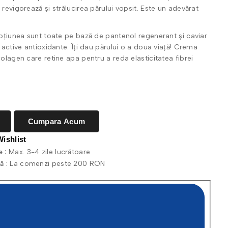
revigorează și strălucirea părului vopsit. Este un adevărat
oțiunea sunt toate pe bază de pantenol regenerant și caviar
active antioxidante. Îți dau părului o a doua viață! Crema
olagen care retine apa pentru a reda elasticitatea fibrei
Cumpara Acum
Wishlist
e :
Max. 3-4 zile lucrătoare
ă :
La comenzi peste 200 RON