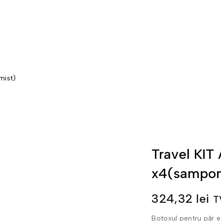
mist)
Travel KIT
x4(sampo
324,32
lei
T
Botoxul pentru păr es