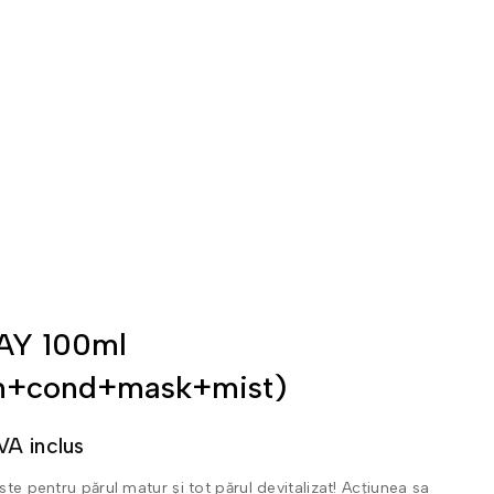
 AY 100ml
n+cond+mask+mist)
VA inclus
te pentru părul matur și tot părul devitalizat! Acțiunea sa