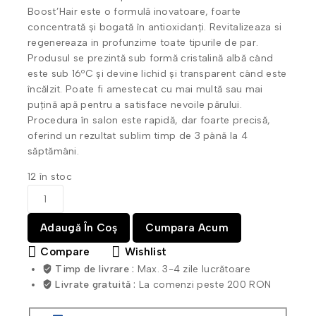
Boost’Hair este o formulă inovatoare, foarte
concentrată și bogată în antioxidanți. Revitalizeaza si
regenereaza in profunzime toate tipurile de par.
Produsul se prezintă sub formă cristalină albă când
este sub 16ºC și devine lichid și transparent când este
încălzit. Poate fi amestecat cu mai multă sau mai
puțină apă pentru a satisface nevoile părului.
Procedura în salon este rapidă, dar foarte precisă,
oferind un rezultat sublim timp de 3 până la 4
săptămâni.
12 în stoc
Adaugă În Coș
Cumpara Acum
Compare
Wishlist
Timp de livrare :
Max. 3-4 zile lucrătoare
Livrate gratuită :
La comenzi peste 200 RON