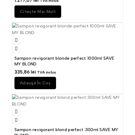
1.277,07
lei
TVA inclus
Citește Mai Mult
Sampon revigorant blonde perfect 1000ml SAVE
MY BLOND
335,86
lei
TVA inclus
Adaugă În Coș
Sampon revigorant blond perfect 300ml SAVE MY