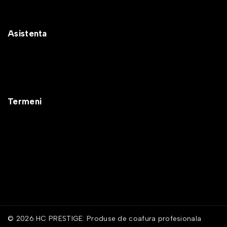
Cosul meu
Transport si retururi
Asistenta
Intrebari frecvente
ANPC
Solutionarea litigiilor
Contactează-ne
Termeni
Despre noi
Termeni si conditii
Confidentialitate
Politică cookie-uri
© 2026 HC PRESTIGE: Produse de coafura profesionala