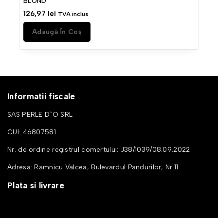
BLOND
126,97
lei
TVA inclus
Adaugă În Coș
Informatii fiscale
SAS PERLE D`O SRL
CUI: 46807581
Nr. de ordine registrul comertului: J38/1039/08.09.2022
Adresa: Ramnicu Valcea, Bulevardul Pandurilor, Nr.11
Plata si livrare
Cum cumpar
Metode de plata