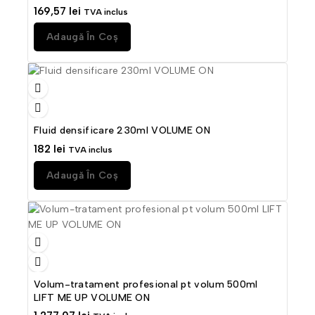
169,57
lei
TVA inclus
Adaugă În Coș
Fluid densificare 230ml VOLUME ON
182
lei
TVA inclus
Adaugă În Coș
Volum-tratament profesional pt volum 500ml
LIFT ME UP VOLUME ON