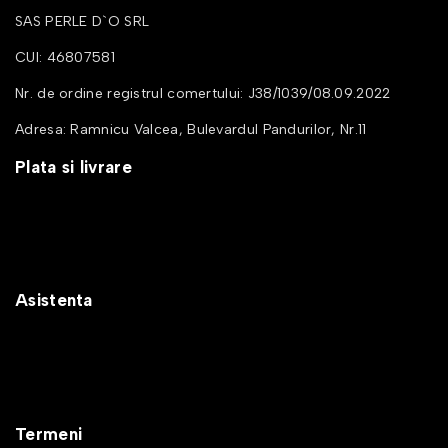
SAS PERLE D`O SRL
CUI: 46807581
Nr. de ordine registrul comertului: J38/1039/08.09.2022
Adresa: Ramnicu Valcea, Bulevardul Pandurilor, Nr.11
Plata si livrare
Cum cumpar
Metode de plata
Cosul meu
Transport si retururi
Asistenta
Intrebari frecvente
ANPC
Solutionarea litigiilor
Contactează-ne
Termeni