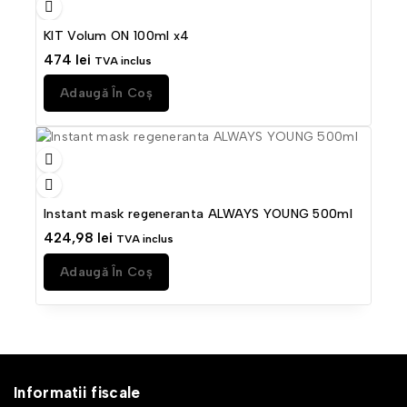
KIT Volum ON 100ml x4
474
lei
TVA inclus
Adaugă În Coș
Instant mask regeneranta ALWAYS YOUNG 500ml
424,98
lei
TVA inclus
Adaugă În Coș
Informatii fiscale